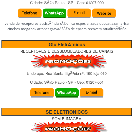
Cidade:
SÃ£o Paulo
-
SP
- Cep:
01207-000
venda de receptores assistÃªncia tÃ©cnica especializada duosat azamerica
cinebox megabox attonet gravaÃ§Ã£o de eprom recovery atualizaÃ§Ã£o
Gfc EletrÃ´nicos
RECEPTORES E DESBLOQUEADORES DE CANAIS
Endereço:
Rua Santa IfigÃªnia
nº:
190 loja 010
Cidade:
SÃ£o Paulo
-
SP
- Cep:
01207-001
SE ELETRONICOS
SOM E IMAGEM