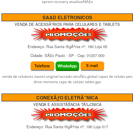
eprom recovery atualizaÃ§Ã£o
SAAD ELETRONICOS
VENDA DE ACESSÃ“RIOS PARA CELULARES E TABLETS
Endereço:
Rua Santa IfigÃªnia
nº:
190 Loja 05
Cidade:
SÃ£o Paulo
-
SP
- Cep:
01207-000
venda de celulares xiaomi original lacrado versÃ£o global capas de celular pen
drive memoria capa de celular tablet gps
CONEXÃƒO ELETRÃ”NICA
VENDA E ASSISTÃŠNCIA TÃ‰CNICA
Endereço:
Rua Santa IfigÃªnia
nº:
190 Loja 017