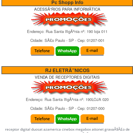
Pc Shopp Info
ACESSÃ“RIOS PARA INFORMÃTICA
Endereço:
Rua Santa IfigÃªnia
nº:
190 loja 011
Cidade:
SÃ£o Paulo
-
SP
- Cep:
01207-001
RJ ELETRÃ”NICOS
VENDA DE RECEPTORES DIGITAIS
Endereço:
Rua Santa IfigÃªnia
nº:
190LOJA 020
Cidade:
SÃ£o Paulo
-
SP
- Cep:
01207-000
receptor digital duosat azamerica cinebox megabox attonet gravaÃ§Ã£o de