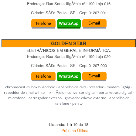
Endereço:
Rua Santa IfigÃªnia
nº:
190 Loja 016
Cidade:
SÃ£o Paulo
-
SP
- Cep:
01207-001
GOLDEN STAR
ELETRÃ”NICOS EM GERAL E INFORMÃTICA.
Endereço:
Rua Santa IfigÃªnia
nº:
190 Loja 020
Cidade:
SÃ£o Paulo
-
SP
- Cep:
01207-000
chromecast -tv box tv android - aparelho de dvd - roteador - modem 3g/4g -
repetidor de sinal wifi tp link - rÃ¡dio - conversor digital - porta retrato digital -
microfone - carregador externo - gravador cd/dvd externo - aparelho de
telefone - pen tv
--------------------------------------------------------------------
Listando: 1 à 10 de 18
Próxima
Última