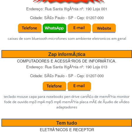
Endereço:
Rua Santa IfigÃªnia
nº:
190 Loja 001
Cidade:
SÃ£o Paulo
-
SP
- Cep:
01207-000
caixas de som bluetooth microfones som ambiente eletronicos em geral
Zap informÃ¡tica
COMPUTADORES E ACESSÃ“RIOS DE INFORMÃTICA.
Endereço:
Rua Santa IfigÃªnia
nº:
190 Loja 013
Cidade:
SÃ£o Paulo
-
SP
- Cep:
01207-000
teclado mouse capa para notebooks pen drive cartÃ£o de memÃ³ria monitor
fode de ouvido mp3 mp4 mp5 mp6 memÃ³ria placa mÃ£ de Ã¡udio de vÃ­deo
adaptadores
Tem tudo
ELETRÃ”NICOS E RECEPTOR