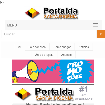
ï»¿
MENU
Ir
Fale conosco
Como chegar
Notícias
Área do lojista
Anuncie