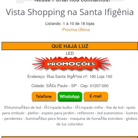
Vista Shopping na Santa Ifigênia
Listando: 1 à 10 de 18 lojas
Próxima
Última
QUE HAJA LUZ
LED
Endereço:
Rua Santa IfigÃªnia
nº:
190 Loja 100
Cidade:
SÃ£o Paulo
-
SP
- Cep:
01207-000
95iluminaÃ§ao de led - lÃ¢mpada bulbo - lÃ¢mpada milho - fita de led - spots
para embutir - plafon - espeto para jardim - refletores - led automotivo - lustres
- pendentes - iluminaÃ§ao para festas - maquina de fumaÃ§a estrobos - globos
de luz coloridos