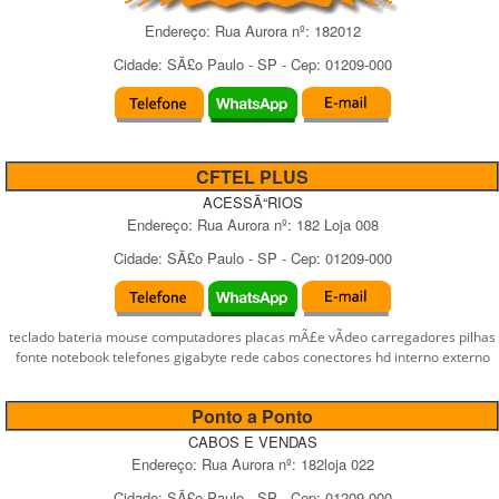
Endereço:
Rua Aurora
nº:
182012
Cidade:
SÃ£o Paulo
-
SP
- Cep:
01209-000
CFTEL PLUS
ACESSÃ“RIOS
Endereço:
Rua Aurora
nº:
182 Loja 008
Cidade:
SÃ£o Paulo
-
SP
- Cep:
01209-000
teclado bateria mouse computadores placas mÃ£e vÃ­deo carregadores pilhas
fonte notebook telefones gigabyte rede cabos conectores hd interno externo
Ponto a Ponto
CABOS E VENDAS
Endereço:
Rua Aurora
nº:
182loja 022
Cidade:
SÃ£o Paulo
-
SP
- Cep:
01209-000