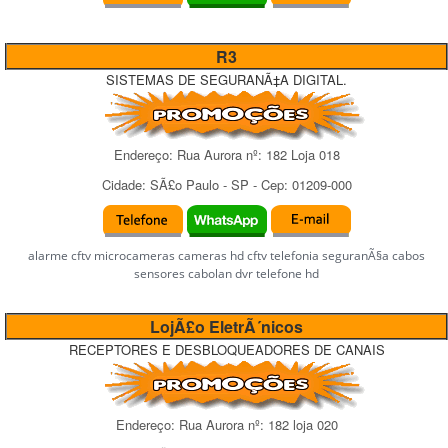
R3
SISTEMAS DE SEGURANÃ‡A DIGITAL.
Endereço:
Rua Aurora
nº:
182 Loja 018
Cidade:
SÃ£o Paulo
-
SP
- Cep:
01209-000
alarme cftv microcameras cameras hd cftv telefonia seguranÃ§a cabos
sensores cabolan dvr telefone hd
LojÃ£o EletrÃ´nicos
RECEPTORES E DESBLOQUEADORES DE CANAIS
Endereço:
Rua Aurora
nº:
182 loja 020