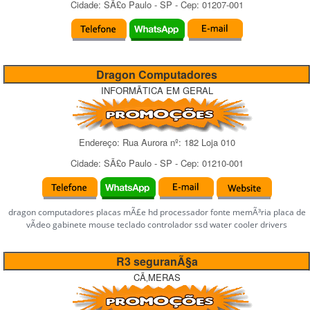
Cidade:
SÃ£o Paulo
-
SP
- Cep:
01207-001
Dragon Computadores
INFORMÃTICA EM GERAL
Endereço:
Rua Aurora
nº:
182 Loja 010
Cidade:
SÃ£o Paulo
-
SP
- Cep:
01210-001
dragon computadores placas mÃ£e hd processador fonte memÃ³ria placa de
vÃ­deo gabinete mouse teclado controlador ssd water cooler drivers
R3 seguranÃ§a
CÃ‚MERAS