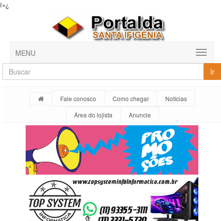
ï»¿
MENU
Ir
Fale conosco
Como chegar
Notícias
Área do lojista
Anuncie