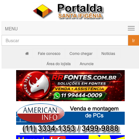
MENU
Ir
Fale conosco
Como chegar
Notícias
Área do lojista
Anuncie