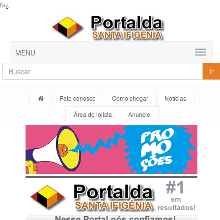
ï»¿
MENU
Ir
Fale conosco
Como chegar
Notícias
Área do lojista
Anuncie