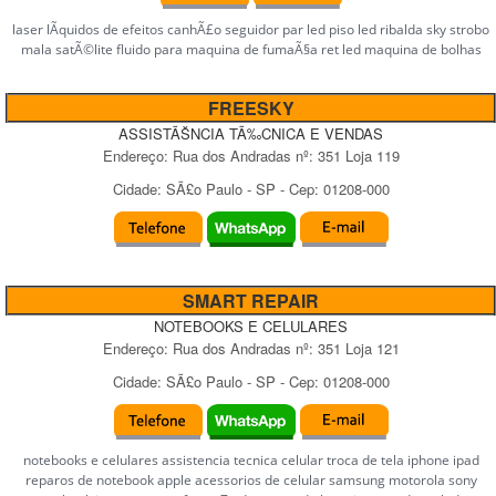
laser lÃ­quidos de efeitos canhÃ£o seguidor par led piso led ribalda sky strobo
mala satÃ©lite fluido para maquina de fumaÃ§a ret led maquina de bolhas
FREESKY
ASSISTÃŠNCIA TÃ‰CNICA E VENDAS
Endereço:
Rua dos Andradas
nº:
351 Loja 119
Cidade:
SÃ£o Paulo
-
SP
- Cep:
01208-000
SMART REPAIR
NOTEBOOKS E CELULARES
Endereço:
Rua dos Andradas
nº:
351 Loja 121
Cidade:
SÃ£o Paulo
-
SP
- Cep:
01208-000
notebooks e celulares assistencia tecnica celular troca de tela iphone ipad
reparos de notebook apple acessorios de celular samsung motorola sony