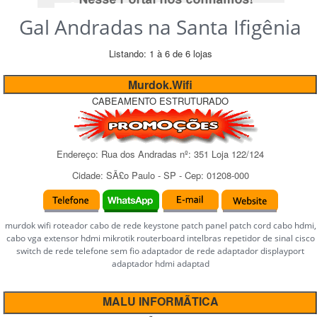
Gal Andradas na Santa Ifigênia
Listando: 1 à 6 de 6 lojas
Murdok.Wifi
CABEAMENTO ESTRUTURADO
Endereço:
Rua dos Andradas
nº:
351 Loja 122/124
Cidade:
SÃ£o Paulo
-
SP
- Cep:
01208-000
murdok wifi roteador cabo de rede keystone patch panel patch cord cabo hdmi,
cabo vga extensor hdmi mikrotik routerboard intelbras repetidor de sinal cisco
switch de rede telefone sem fio adaptador de rede adaptador displayport
adaptador hdmi adaptad
MALU INFORMÃTICA