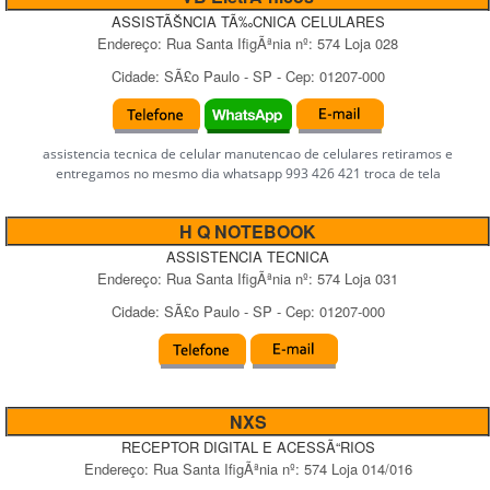
ASSISTÃŠNCIA TÃ‰CNICA CELULARES
Endereço:
Rua Santa IfigÃªnia
nº:
574 Loja 028
Cidade:
SÃ£o Paulo
-
SP
- Cep:
01207-000
assistencia tecnica de celular manutencao de celulares retiramos e
entregamos no mesmo dia whatsapp 993 426 421 troca de tela
H Q NOTEBOOK
ASSISTENCIA TECNICA
Endereço:
Rua Santa IfigÃªnia
nº:
574 Loja 031
Cidade:
SÃ£o Paulo
-
SP
- Cep:
01207-000
NXS
RECEPTOR DIGITAL E ACESSÃ“RIOS
Endereço:
Rua Santa IfigÃªnia
nº:
574 Loja 014/016