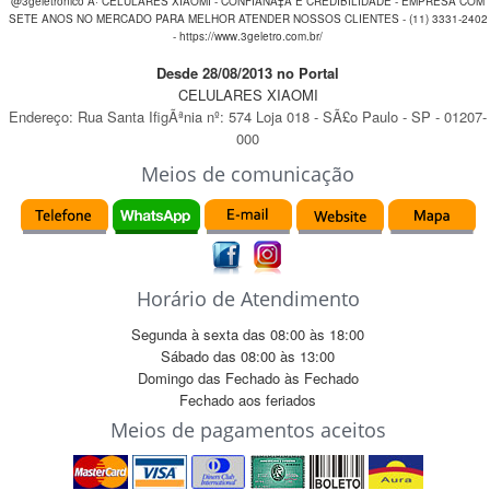
@3geletronico Â· CELULARES XIAOMI - CONFIANÃ‡A E CREDIBILIDADE - EMPRESA COM
SETE ANOS NO MERCADO PARA MELHOR ATENDER NOSSOS CLIENTES - (11) 3331-2402
- https://www.3geletro.com.br/
Desde 28/08/2013 no Portal
CELULARES XIAOMI
Endereço:
Rua Santa IfigÃªnia
nº:
574 Loja 018
-
SÃ£o Paulo
-
SP
-
01207-
000
Meios de comunicação
Horário de Atendimento
Segunda à sexta das
08:00
às
18:00
Sábado das
08:00
às
13:00
Domingo das
Fechado
às
Fechado
Fechado
aos feriados
Meios de pagamentos aceitos