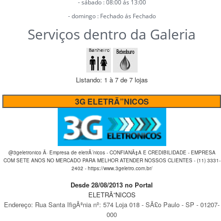
- sábado : 08:00 ás 13:00
- domingo : Fechado ás Fechado
Serviços dentro da Galeria
Listando: 1 à 7 de 7 lojas
3G ELETRÃ”NICOS
@3geletronico Â· Empresa de eletrÃ´nicos - CONFIANÃ‡A E CREDIBILIDADE - EMPRESA
COM SETE ANOS NO MERCADO PARA MELHOR ATENDER NOSSOS CLIENTES - (11) 3331-
2402 - https://www.3geletro.com.br/
Desde 28/08/2013 no Portal
ELETRÃ”NICOS
Endereço:
Rua Santa IfigÃªnia
nº:
574 Loja 018
-
SÃ£o Paulo
-
SP
-
01207-
000