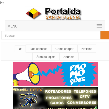
ï»¿
MENU
Ir
Fale conosco
Como chegar
Notícias
Área do lojista
Anuncie