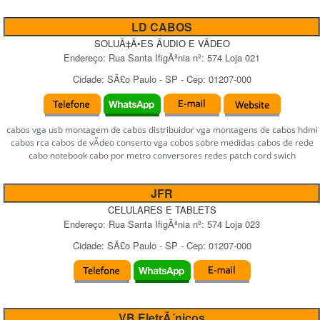
LD CABOS
SOLUÃ‡Ã•ES ÃUDIO E VÃDEO
Endereço:
Rua Santa IfigÃªnia
nº:
574 Loja 021
Cidade:
SÃ£o Paulo
-
SP
- Cep:
01207-000
cabos vga usb montagem de cabos distribuidor vga montagens de cabos hdmi
cabos rca cabos de vÃ­deo conserto vga cobos sobre medidas cabos de rede
cabo notebook cabo por metro conversores redes patch cord swich
JFR
CELULARES E TABLETS
Endereço:
Rua Santa IfigÃªnia
nº:
574 Loja 023
Cidade:
SÃ£o Paulo
-
SP
- Cep:
01207-000
VB EletrÃ´nicos