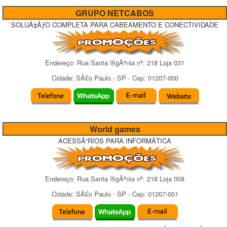
GRUPO NETCABOS
SOLUÃ‡ÃƒO COMPLETA PARA CABEAMENTO E CONECTIVIDADE
Endereço:
Rua Santa IfigÃªnia
nº:
218 Loja 031
Cidade:
SÃ£o Paulo
-
SP
- Cep:
01207-000
World games
ACESSÃ“RIOS PARA INFORMÃTICA
Endereço:
Rua Santa IfigÃªnia
nº:
218 Loja 008
Cidade:
SÃ£o Paulo
-
SP
- Cep:
01207-001