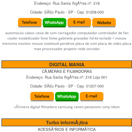
Endereço:
Rua Santa IfigÃªnia
nº:
218
Cidade:
SÃ£o Paulo
-
SP
- Cep:
01208-000
automacao cabos caixa de som carregador computador controlador de fan
cooler estabilizador fone fonte gabinete gravador hd kit teclado + mouse
memoria monitor mouse notebook pendrive placa de som placa de video placa
mae processador projetor rede servidor
DIGITAL MANIA
CÃ‚MERAS E FILMADORAS
Endereço:
Rua Santa IfigÃªnia
nº:
218 Loja 001
Cidade:
SÃ£o Paulo
-
SP
- Cep:
01207-000
cÃ¢mera digital filmadora samsung canon panasonic sony nikon
Turbo informÃ¡tica
ACESSÃ“RIOS E INFORMÃTICA