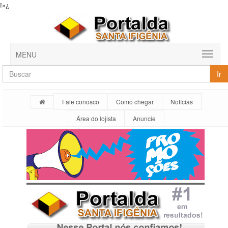
ï»¿
MENU
Ir
Fale conosco
Como chegar
Notícias
Área do lojista
Anuncie