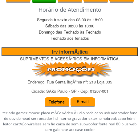
Horário de Atendimento
Segunda à sexta das
08:00
às
18:00
Sábado das
08:00
às
13:00
Domingo das
Fechado
às
Fechado
Fechado
aos feriados
Irv informÃ¡tica
SUPRIMENTOS E ACESSÃ“RIOS EM INFORMÃTICA.
Endereço:
Rua Santa IfigÃªnia
nº:
218 Loja 035
Cidade:
SÃ£o Paulo
-
SP
- Cep:
01207-001
teclado gamer mouse placa mÃ£e vÃ­deo Ã¡udio rede cabo usb adaptador fone
de ouvido head set roteador hd interno gravador externo nobreak cabo hdmi
leitor cartÃ£o wireless sem fio caixa de som subwoofer fonte real 80 plus web
cam gabinete atx case cooler