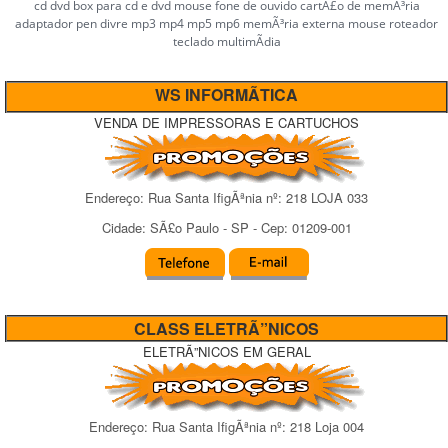
cd dvd box para cd e dvd mouse fone de ouvido cartÃ£o de memÃ³ria
adaptador pen divre mp3 mp4 mp5 mp6 memÃ³ria externa mouse roteador
teclado multimÃ­dia
WS INFORMÃTICA
VENDA DE IMPRESSORAS E CARTUCHOS
Endereço:
Rua Santa IfigÃªnia
nº:
218 LOJA 033
Cidade:
SÃ£o Paulo
-
SP
- Cep:
01209-001
CLASS ELETRÃ”NICOS
ELETRÃ”NICOS EM GERAL
Endereço:
Rua Santa IfigÃªnia
nº:
218 Loja 004