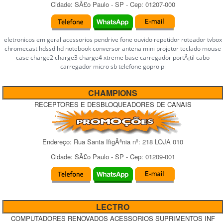
Cidade:
SÃ£o Paulo
-
SP
- Cep:
01207-000
eletronicos em geral acessorios pendrive fone ouvido repetidor roteador tvbox
chromecast hdssd hd notebook conversor antena mini projetor teclado mouse
case charge2 charge3 charge4 xtreme base carregador portÃ¡til cabo
carregador micro sb telefone gopro pi
CHAMPIONS
RECEPTORES E DESBLOQUEADORES DE CANAIS
Endereço:
Rua Santa IfigÃªnia
nº:
218 LOJA 010
Cidade:
SÃ£o Paulo
-
SP
- Cep:
01209-001
LECTRO
COMPUTADORES RENOVADOS ACESSORIOS SUPRIMENTOS INF